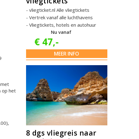
vliegtickets
vliegticket.nl Alle vliegtickets
Vertrek vanaf alle luchthavens
Vliegtickets, hotels en autohuur
Nu vanaf
€ 47,-
MEER INFO
9
 met
n op het
.00),
e
8 dgs vliegreis naar