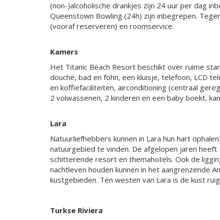
(non-)alcoholische drankjes zijn 24 uur per dag i
Queenstown Bowling (24h) zijn inbegrepen. Tegen 
(vooraf reserveren) en roomservice.
Kamers
Het Titanic Beach Resort beschikt over ruime stan
douche, bad en föhn, een kluisje, telefoon, LCD tel
en koffiefaciliteiten, airconditioning (centraal ge
2 volwassenen, 2 kinderen en een baby boekt, ka
Lara
Natuurliefhebbers kunnen in Lara hun hart ophalen. 
natuurgebied te vinden. De afgelopen jaren heeft 
schitterende resort en themahotels. Ook de ligging
nachtleven houden kunnen in het aangrenzende Ant
kustgebieden. Ten westen van Lara is de kust ruig e
Turkse Riviera