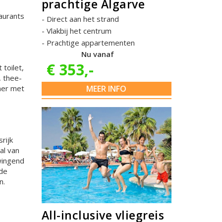
prachtige Algarve
aurants
Direct aan het strand
Vlakbij het centrum
Prachtige appartementen
Nu vanaf
€ 353,-
toilet,
, thee-
MEER INFO
amer met
rijk
al van
swingend
nde
n.
All-inclusive vliegreis