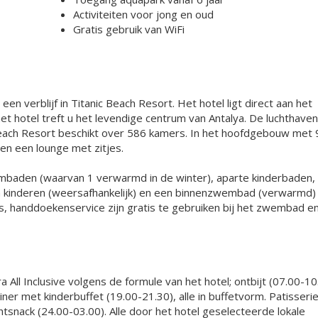
Activiteiten voor jong en oud
Gratis gebruik van WiFi
een verblijf in Titanic Beach Resort. Het hotel ligt direct aan het
et hotel treft u het levendige centrum van Antalya. De luchthaven
 Beach Resort beschikt over 586 kamers. In het hoofdgebouw met 
 en een lounge met zitjes.
embaden (waarvan 1 verwarmd in de winter), aparte kinderbaden,
n kinderen (weersafhankelijk) en een binnenzwembad (verwarmd)
es, handdoekenservice zijn gratis te gebruiken bij het zwembad e
ra All Inclusive volgens de formule van het hotel; ontbijt (07.00-10
diner met kinderbuffet (19.00-21.30), alle in buffetvorm. Patisseri
tsnack (24.00-03.00). Alle door het hotel geselecteerde lokale