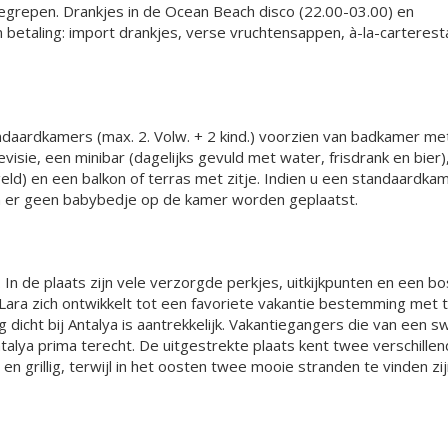
nbegrepen. Drankjes in de Ocean Beach disco (22.00-03.00) en
betaling: import drankjes, verse vruchtensappen, à-la-carterest
daardkamers (max. 2. Volw. + 2 kind.) voorzien van badkamer met 
evisie, een minibar (dagelijks gevuld met water, frisdrank en bier)
regeld) en een balkon of terras met zitje. Indien u een standaardk
n er geen babybedje op de kamer worden geplaatst.
In de plaats zijn vele verzorgde perkjes, uitkijkpunten en een bos
Lara zich ontwikkelt tot een favoriete vakantie bestemming met t
 dicht bij Antalya is aantrekkelijk. Vakantiegangers die van een 
alya prima terecht. De uitgestrekte plaats kent twee verschille
n grillig, terwijl in het oosten twee mooie stranden te vinden zij