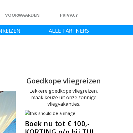
VOORWAARDEN
PRIVACY
NREIZEN
ALLE PARTNERS
Goedkope vliegreizen
Lekkere goedkope vliegreizen,
Next
maak keuze uit onze zonnige
vliegvakanties.
Boek nu tot € 100,-
KORTING p/p bij TUI