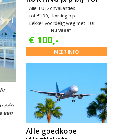
Alle TUI Zonvakanties
tot €100,- korting p.p
Lekker voordelig weg met TUI
Nu vanaf
€ 100,-
MEER INFO
it
an één
ie een
Alle goedkope