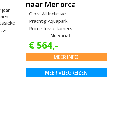
naar Menorca
 jaar
O.b.v. All Inclusive
nnen
Prachtig Aquapark
lassieke
Ruime frisse kamers
 ga
Nu vanaf
€ 564,-
MEER INFO
MEER VLIEGREIZEN