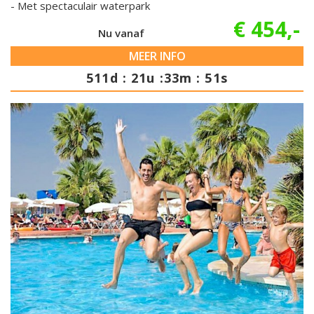
Met spectaculair waterpark
€ 454,-
Nu vanaf
MEER INFO
511d : 21u :33m : 50s