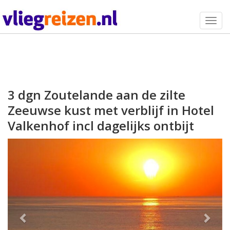
Togg
navig
3 dgn Zoutelande aan de zilte
Zeeuwse kust met verblijf in Hotel
Valkenhof incl dagelijks ontbijt
Previous
Next