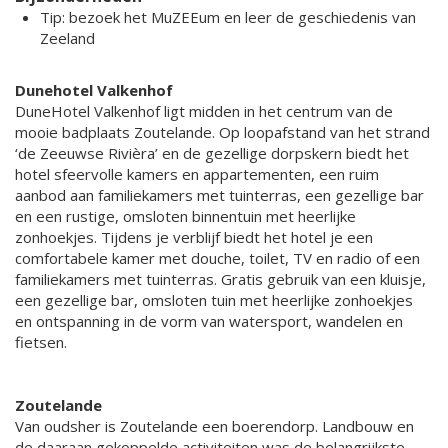
Tip: bezoek het MuZEEum en leer de geschiedenis van
Zeeland
Dunehotel Valkenhof
DuneHotel Valkenhof ligt midden in het centrum van de
mooie badplaats Zoutelande. Op loopafstand van het strand
‘de Zeeuwse Rivièra’ en de gezellige dorpskern biedt het
hotel sfeervolle kamers en appartementen, een ruim
aanbod aan familiekamers met tuinterras, een gezellige bar
en een rustige, omsloten binnentuin met heerlijke
zonhoekjes. Tijdens je verblijf biedt het hotel je een
comfortabele kamer met douche, toilet, TV en radio of een
familiekamers met tuinterras. Gratis gebruik van een kluisje,
een gezellige bar, omsloten tuin met heerlijke zonhoekjes
en ontspanning in de vorm van watersport, wandelen en
fietsen.
Zoutelande
Van oudsher is Zoutelande een boerendorp. Landbouw en
de daaraan gekoppelde activiteiten was de belangrijkste