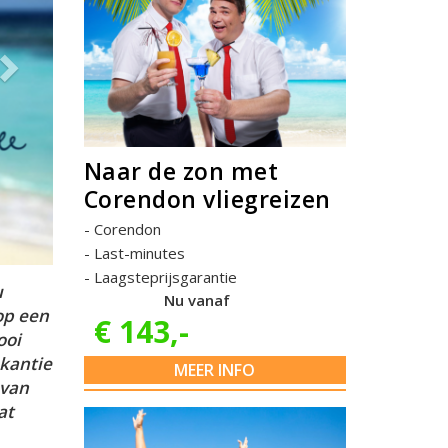
Naar de zon met
Corendon vliegreizen
Corendon
Last-minutes
Laagsteprijsgarantie
u
Nu vanaf
op een
€ 143,-
ooi
akantie
MEER INFO
 van
at