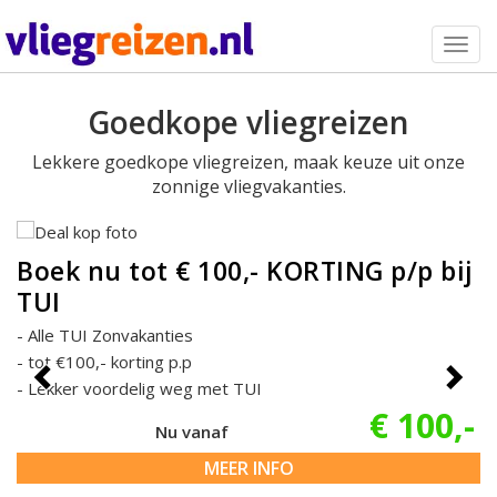
Togg
navig
Goedkope vliegreizen
Lekkere goedkope vliegreizen, maak keuze uit onze
zonnige vliegvakanties.
Boek nu tot € 100,- KORTING p/p bij
TUI
Alle TUI Zonvakanties
tot €100,- korting p.p
Lekker voordelig weg met TUI
€ 100,-
Nu vanaf
MEER INFO