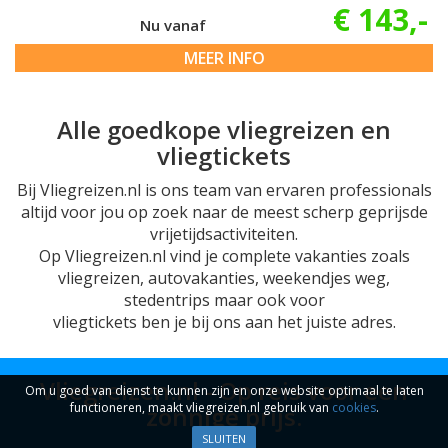
€ 143,-
Nu vanaf
MEER INFO
Alle goedkope vliegreizen en
vliegtickets
Bij Vliegreizen.nl is ons team van ervaren professionals
altijd voor jou op zoek naar de meest scherp geprijsde
vrijetijdsactiviteiten.
Op Vliegreizen.nl vind je complete vakanties zoals
vliegreizen, autovakanties, weekendjes weg,
stedentrips maar ook voor
vliegtickets ben je bij ons aan het juiste adres.
Vliegreizen.nl - Op reis voor een
Om u goed van dienst te kunnen zijn en onze website optimaal te laten
functioneren, maakt vliegreizen.nl gebruik van
cookies
.
zonnige prijs.
SLUITEN